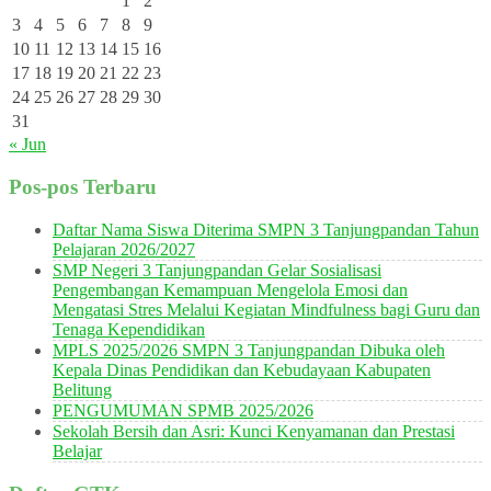
1
2
3
4
5
6
7
8
9
10
11
12
13
14
15
16
17
18
19
20
21
22
23
24
25
26
27
28
29
30
31
« Jun
Pos-pos Terbaru
Daftar Nama Siswa Diterima SMPN 3 Tanjungpandan Tahun
Pelajaran 2026/2027
SMP Negeri 3 Tanjungpandan Gelar Sosialisasi
Pengembangan Kemampuan Mengelola Emosi dan
Mengatasi Stres Melalui Kegiatan Mindfulness bagi Guru dan
Tenaga Kependidikan
MPLS 2025/2026 SMPN 3 Tanjungpandan Dibuka oleh
Kepala Dinas Pendidikan dan Kebudayaan Kabupaten
Belitung
PENGUMUMAN SPMB 2025/2026
Sekolah Bersih dan Asri: Kunci Kenyamanan dan Prestasi
Belajar